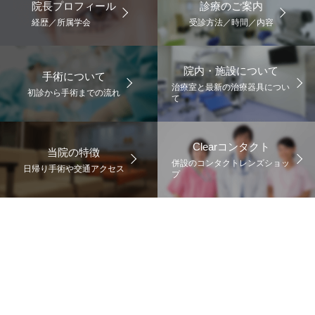
院長プロフィール
診療のご案内
経歴／所属学会
受診方法／時間／内容
院内・施設について
手術について
治療室と最新の治療器具につい
初診から手術までの流れ
て
Clearコンタクト
当院の特徴
併設のコンタクトレンズショッ
日帰り手術や交通アクセス
プ