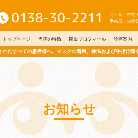
月～金 午前 9:
手術日 火曜
トップページ
当院の特徴
院長プロフィール
診療案内
されたすべての患者様へ、マスクの着用、検温および手指消毒
お知らせ