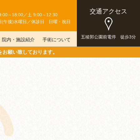
交通アクセス
00～18:00／土 9:00～12:30
日(午後)水曜日／休診日 日曜・祝日
五稜郭公園前電停 徒歩3分
院内・施設紹介
手術について
をお願い致しております。