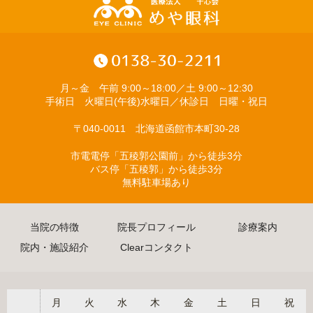
月～金 午前 9:00～18:00／土 9:00～12:30
手術日 火曜日(午後)水曜日／休診日 日曜・祝日
〒040-0011 北海道函館市本町30-28
市電電停「五稜郭公園前」から徒歩3分
バス停「五稜郭」から徒歩3分
無料駐車場あり
当院の特徴
院長プロフィール
診療案内
院内・施設紹介
Clearコンタクト
月
火
水
木
金
土
日
祝