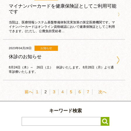
マイナンバーカードを健康保険証としてご利用可能
です
当院は、医療情報システム基盤整備体制充実加算の算定医療機関です。マ
イナンバーカードはオンライン資格確認において健康保険証としてご利用
できます。(ただし、公費負担受給者…
2023年04月28日
お知らせ
休診のお知らせ
8月24日（木）～ 26日（土） 休診いたします。 8月28日（月）より通
常診療いたします。
前へ
1
2
3
4
5
6
7
次へ
キーワード検索